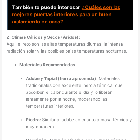
También te puede interesar
¿Cuáles son las
mejores puertas interiores para un buen
aislamiento en casa?
2. Climas Cálidos y Secos (Áridos):
Aquí, el reto son las altas temperaturas diurnas, la intensa
radiación solar y las posibles bajas temperaturas nocturnas.
Materiales Recomendados:
Adobe y Tapial (tierra apisonada):
Materiales
tradicionales con excelente inercia térmica, que
absorben el calor durante el día y lo liberan
lentamente por la noche, moderando las
temperaturas interiores.
Piedra:
Similar al adobe en cuanto a masa térmica y
muy duradera.