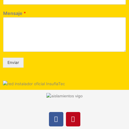
Mensaje
*
Enviar
F
P
a
i