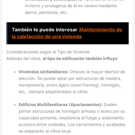
invierno y protegerse de él en verano mediante
aleros, persianas, etc.
También te puede interesar
Mantenimiento de
la calefacción de una vivienda
Consideraciones según el Tipo de Vivienda
Además del clima,
el tipo de edificación también influye
:
Viviendas Unifamiliares:
Ofrecen la mayor libertad de
elección. Se puede optar por estructuras de madera,
mampostería, acero ligero (steel framing), hormigón,
etc., siempre adaptándolos al clima.
Edificios Multifamiliares (Apartamentos):
Suelen
primar estructuras de hormigón armado o acero por su
capacidad portante, resistencia al fuego y aislamiento
acústico entre unidades. Los cerramientos y acabados
se adaptarán al clima local.