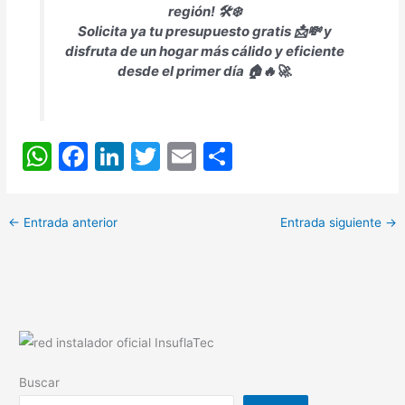
región! 🛠️❄️
Solicita ya tu presupuesto gratis 📩💸 y
disfruta de un hogar más cálido y eficiente
desde el primer día 🏠🔥🚀.
W
F
Li
T
E
C
h
a
n
w
m
o
at
c
k
itt
ai
m
←
Entrada anterior
Entrada siguiente
→
s
e
e
er
l
p
A
b
dI
ar
p
o
n
tir
p
o
k
Buscar