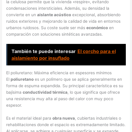
la celulosa permite que la vivienda «respire», evitando
condensaciones intersticiales. Además, su densidad la
convierte en un
aislante acústico
excepcional, absorbiendo
ruidos exteriores y mejorando la calidad de vida en entornos
urbanos ruidosos. Su coste suele ser más
económico
en
comparación con soluciones sintéticas avanzadas.
También te puede interesar
El corcho para el
aislamiento por insuflado
El poliuretano: Máxima eficiencia en espesores mínimos
El
poliuretano
es un polímero que se aplica generalmente en
forma de espuma expandida. Su principal característica es su
bajísima
conductividad térmica
, lo que significa que ofrece
una resistencia muy alta al paso del calor con muy poco
espesor.
Es el material ideal para
obra nueva
, cubiertas industriales o
rehabilitaciones donde el espacio es extremadamente limitado.
Al aplicarse, se adhiere a cualquier superficie y se expande,