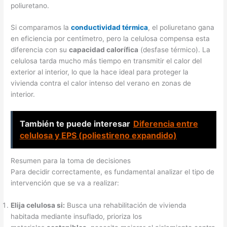
poliuretano.
Si comparamos la
conductividad térmica
, el poliuretano gana
en eficiencia por centímetro, pero la celulosa compensa esta
diferencia con su
capacidad calorífica
(desfase térmico). La
celulosa tarda mucho más tiempo en transmitir el calor del
exterior al interior, lo que la hace ideal para proteger la
vivienda contra el calor intenso del verano en zonas de
interior.
También te puede interesar
Diferencia entre
celulosa y EPS (poliestireno expandido)
Resumen para la toma de decisiones
Para decidir correctamente, es fundamental analizar el tipo de
intervención que se va a realizar:
Elija celulosa si:
Busca una rehabilitación de vivienda
habitada mediante insuflado, prioriza los