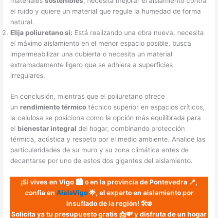
materiales
sostenibles
, necesita mejorar el aislamiento contra
el ruido y quiere un material que regule la humedad de forma
natural.
Elija poliuretano si:
Está realizando una obra nueva, necesita
el máximo aislamiento en el menor espacio posible, busca
impermeabilizar una cubierta o necesita un material
extremadamente ligero que se adhiera a superficies
irregulares.
En conclusión, mientras que el poliuretano ofrece
un
rendimiento térmico
técnico superior en espacios críticos,
la celulosa se posiciona como la opción más equilibrada para
el
bienestar integral
del hogar, combinando protección
térmica, acústica y respeto por el medio ambiente. Analice las
particularidades de su muro y su zona climática antes de
decantarse por uno de estos dos gigantes del aislamiento.
¡Si vives en Vigo 🏙️ o en la provincia de Pontevedra 📍,
confía en
AislaVigo
🌟, el experto en aislamiento por
insuflado de la región! 🛠️❄️
Solicita ya tu presupuesto gratis 📩💸 y disfruta de un hogar