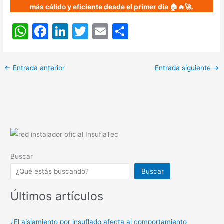
más cálido y eficiente desde el primer día 🏠🔥🚀.
W
F
Li
T
E
C
h
a
n
w
m
o
at
c
k
itt
ai
m
←
Entrada anterior
Entrada siguiente
→
s
e
e
er
l
p
A
b
dI
ar
p
o
n
tir
p
o
k
Buscar
Buscar
Últimos artículos
¿El aislamiento por insuflado afecta al comportamiento