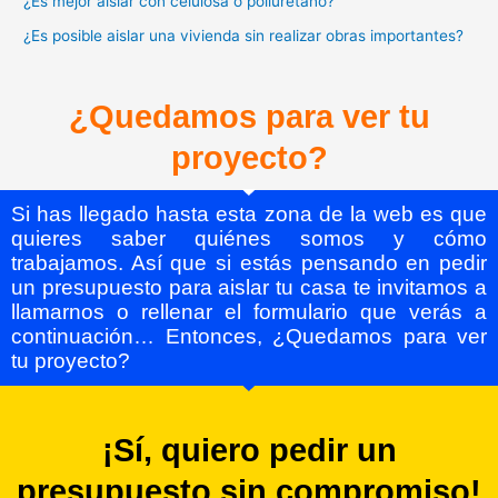
¿Es mejor aislar con celulosa o poliuretano?
¿Es posible aislar una vivienda sin realizar obras importantes?
¿Quedamos para ver tu
proyecto?
Si has llegado hasta esta zona de la web es que
quieres saber quiénes somos y cómo
trabajamos. Así que si estás pensando en pedir
un presupuesto para aislar tu casa te invitamos a
llamarnos o rellenar el formulario que verás a
continuación… Entonces, ¿Quedamos para ver
tu proyecto?
¡Sí, quiero pedir un
presupuesto sin compromiso!