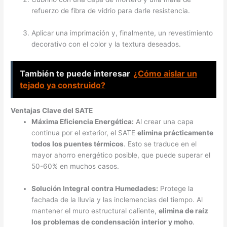
refuerzo de fibra de vidrio para darle resistencia.
Aplicar una imprimación y, finalmente, un revestimiento
decorativo con el color y la textura deseados.
También te puede interesar
¿Cómo aislar un
tejado ya construido?
Ventajas Clave del SATE
Máxima Eficiencia Energética:
Al crear una capa
continua por el exterior, el SATE
elimina prácticamente
todos los puentes térmicos
. Esto se traduce en el
mayor ahorro energético posible, que puede superar el
50-60% en muchos casos.
Solución Integral contra Humedades:
Protege la
fachada de la lluvia y las inclemencias del tiempo. Al
mantener el muro estructural caliente,
elimina de raíz
los problemas de condensación interior y moho
.