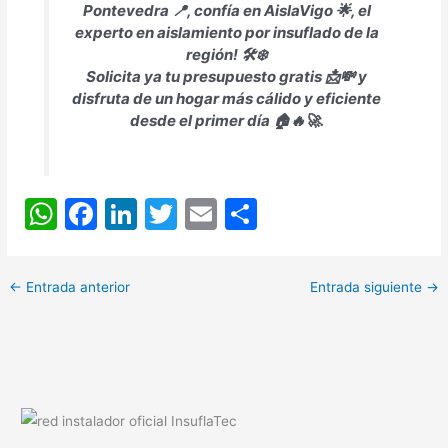
Pontevedra 📍, confía en AislaVigo 🌟, el
experto en aislamiento por insuflado de la
región! 🛠️❄️
Solicita ya tu presupuesto gratis 📩💸 y
disfruta de un hogar más cálido y eficiente
desde el primer día 🏠🔥🚀.
W
F
Li
T
E
C
h
a
n
w
m
o
at
c
k
itt
ai
m
←
Entrada anterior
Entrada siguiente
→
s
e
e
er
l
p
A
b
dI
ar
p
o
n
tir
p
o
k