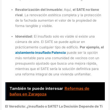
Revalorización del Inmueble:
Aquí,
el SATE no tiene
rival
. La renovación estética completa y la protección
de la fachada aumentan el valor de la propiedad de
forma tangible y visible.
Idoneidad:
El insuflado solo es viable si existe una
cámara de aire. El SATE se puede aplicar en
prácticamente cualquier tipo de edificio.
Por ejemplo, el
aislamiento insuflado Palencia
puede ser la opción
más rentable para una comunidad de vecinos con un
presupuesto ajustado que busca una mejora rápida,
mientras que el SATE sería la solución definitiva para
una reforma integral de una vivienda unifamiliar.
También te puede interesar
Reformas de
baños en Zaragoza
El Veredicto: ¿Insuflado o SATE? La Decisión Depende de Ti