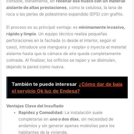
consiste, literalmente, en
rellenar ese hueco con un material
aislante de altas prestaciones
, como la celulosa, la lana de
roca o las perlas de poliestireno expandido (EPS) con grafito.
El proceso es su principal ventaja: es
mínimamente invasivo,
rápido y limpio
. Un equipo técnico realiza pequeñas
perforaciones en la fachada (o desde el interior, según el
caso), introduce una manguera y «sopla» o inyecta el material
aislante hasta que la cámara de aire queda completamente
colmada. Al finalizar, los orificios se tapan y se disimulan,
dejando la pared como nueva.
También te puede interesar
¿Cómo dar de baja
el servicio Ok luz de Endesa?
Ventajas Clave del Insuflado
Rapidez y Comodidad:
La instalación suele
completarse en
uno o dos días
, sin necesidad de
andamios y sin generar apenas molestias para los
habitantes de la vivienda.