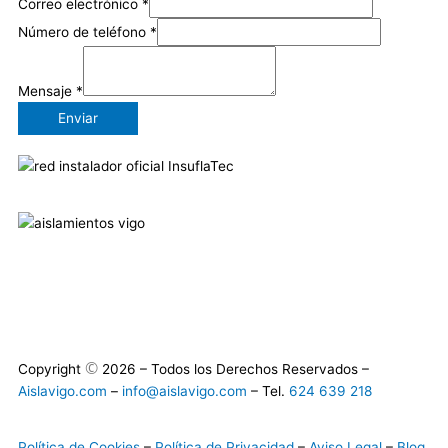
Correo electrónico
*
Número de teléfono
*
Mensaje
*
Enviar
F
P
a
i
©
Copyright
2026 – Todos los Derechos Reservados –
c
n
Aislavigo.com
–
info@aislavigo.com
– Tel.
624 639 218
e
t
Política de Cookies
–
Política de Privacidad
–
Aviso Legal
–
Blog